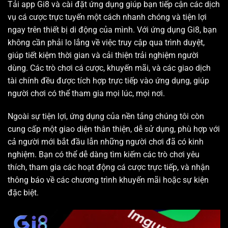
Tải app Gi8 và cài đặt ứng dụng giúp bạn tiếp cận các dịch
vụ cá cược trực tuyến một cách nhanh chóng và tiện lợi
ngay trên thiết bị di động của mình. Với ứng dụng Gi8, bạn
không cần phải lo lắng về việc truy cập qua trình duyệt,
giúp tiết kiệm thời gian và cải thiện trải nghiệm người
dùng. Các trò chơi cá cược, khuyến mãi, và các giao dịch
tài chính đều được tích hợp trực tiếp vào ứng dụng, giúp
người chơi có thể tham gia mọi lúc, mọi nơi.
Ngoài sự tiện lợi, ứng dụng của nền tảng chúng tôi còn
cung cấp một giao diện thân thiện, dễ sử dụng, phù hợp với
cả người mới bắt đầu lẫn những người chơi đã có kinh
nghiệm. Bạn có thể dễ dàng tìm kiếm các trò chơi yêu
thích, tham gia các hoạt động cá cược trực tiếp, và nhận
thông báo về các chương trình khuyến mãi hoặc sự kiện
đặc biệt.