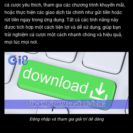
cá cược yêu thích, tham gia các chương trình khuyến mãi,
hoặc thực hiện các giao dịch tài chính như gửi tiền hoặc
rút tiền ngay trong ứng dụng. Tất cả các tính năng này
được tích hợp một cách tiện lợi và dễ sử dụng, giúp bạn
trải nghiệm cá cược một cách nhanh chóng và hiệu quả,
mọi lúc mọi nơi.
Đăng nhập và tham gia giải trí dễ dàng