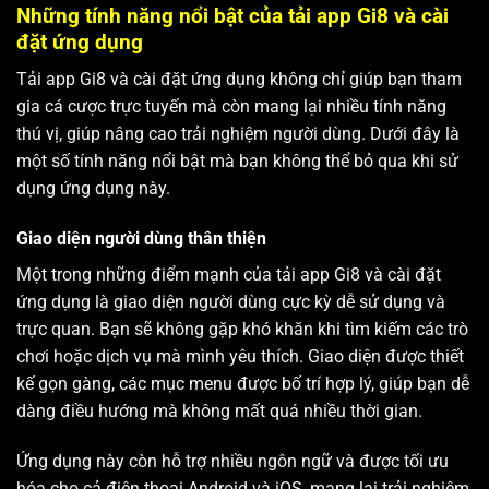
Những tính năng nổi bật của tải app Gi8 và cài
đặt ứng dụng
Tải app Gi8 và cài đặt ứng dụng không chỉ giúp bạn tham
gia cá cược trực tuyến mà còn mang lại nhiều tính năng
thú vị, giúp nâng cao trải nghiệm người dùng. Dưới đây là
một số tính năng nổi bật mà bạn không thể bỏ qua khi sử
dụng ứng dụng này.
Giao diện người dùng thân thiện
Một trong những điểm mạnh của tải app Gi8 và cài đặt
ứng dụng là giao diện người dùng cực kỳ dễ sử dụng và
trực quan. Bạn sẽ không gặp khó khăn khi tìm kiếm các trò
chơi hoặc dịch vụ mà mình yêu thích. Giao diện được thiết
kế gọn gàng, các mục menu được bố trí hợp lý, giúp bạn dễ
dàng điều hướng mà không mất quá nhiều thời gian.
Ứng dụng này còn hỗ trợ nhiều ngôn ngữ và được tối ưu
hóa cho cả điện thoại Android và iOS, mang lại trải nghiệm