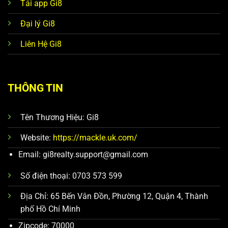
Tải app Gi8
Đại lý Gi8
Liên Hệ Gi8
THÔNG TIN
Tên Thương Hiệu: Gi8
Website:
https://mackle.uk.com/
Email:
gi8realty.support@gmail.com
Số điện thoại: 0703 573 599
Địa Chỉ: 65 Bến Vân Đồn, Phường 12, Quận 4, Thành
phố Hồ Chí Minh
Zipcode: 70000