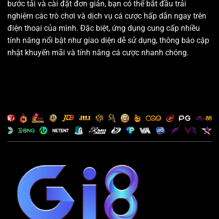
bước tải và cài đặt đơn giản, bạn có thể bắt đầu trải
nghiệm các trò chơi và dịch vụ cá cược hấp dẫn ngay trên
điện thoại của mình. Đặc biệt, ứng dụng cung cấp nhiều
tính năng nổi bật như giao diện dễ sử dụng, thông báo cập
nhật khuyến mãi và tính năng cá cược nhanh chóng.