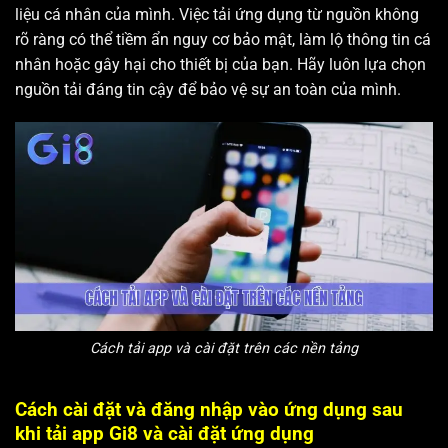
liệu cá nhân của mình. Việc tải ứng dụng từ nguồn không
rõ ràng có thể tiềm ẩn nguy cơ bảo mật, làm lộ thông tin cá
nhân hoặc gây hại cho thiết bị của bạn. Hãy luôn lựa chọn
nguồn tải đáng tin cậy để bảo vệ sự an toàn của mình.
Cách tải app và cài đặt trên các nền tảng
Cách cài đặt và đăng nhập vào ứng dụng sau
khi tải app Gi8 và cài đặt ứng dụng