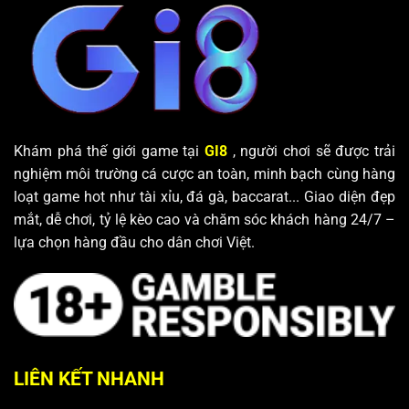
Khám phá thế giới game tại
GI8
, người chơi sẽ được trải
nghiệm môi trường cá cược an toàn, minh bạch cùng hàng
loạt game hot như tài xỉu, đá gà, baccarat... Giao diện đẹp
mắt, dễ chơi, tỷ lệ kèo cao và chăm sóc khách hàng 24/7 –
lựa chọn hàng đầu cho dân chơi Việt.
LIÊN KẾT NHANH