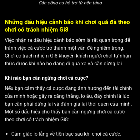
Các công cụ hỗ trợ từ nền tảng
Những dấu hiệu cảnh báo khi chơi quá đà theo
chơi có trách nhiệm Gi8
Việc nhận ra dấu hiệu cảnh báo sớm là rất quan trọng để
tránh việc cá cược trở thành một vấn đề nghiêm trọng.
Chơi có trách nhiệm Gi8 khuyến khích người chơi tự nhận
thức được khi nào họ đang đi quá xa và cần dừng lại.
Khi nào bạn cần ngừng chơi cá cược?
Nếu bạn cảm thấy cá cược đang ảnh hưởng đến tài chính
của mình hoặc gây ra căng thẳng, lo âu, đây chính là lúc
bạn cần phải dừng lại và đánh giá lại thói quen của mình.
Một số dấu hiệu cho thấy bạn cần ngừng chơi cá cược
theo chơi có trách nhiệm Gi8:
Cảm giác lo lắng về tiền bạc sau khi chơi cá cược.