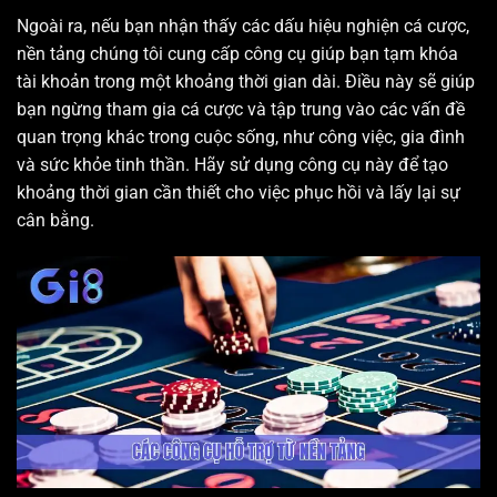
Ngoài ra, nếu bạn nhận thấy các dấu hiệu nghiện cá cược,
nền tảng chúng tôi cung cấp công cụ giúp bạn tạm khóa
tài khoản trong một khoảng thời gian dài. Điều này sẽ giúp
bạn ngừng tham gia cá cược và tập trung vào các vấn đề
quan trọng khác trong cuộc sống, như công việc, gia đình
và sức khỏe tinh thần. Hãy sử dụng công cụ này để tạo
khoảng thời gian cần thiết cho việc phục hồi và lấy lại sự
cân bằng.