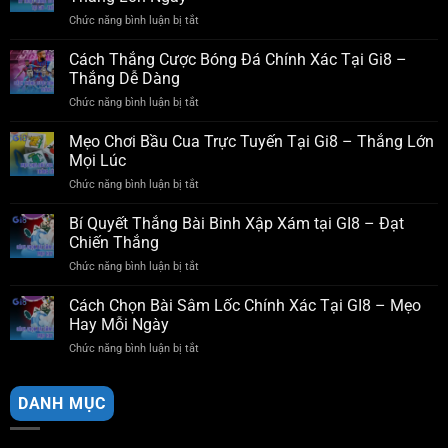
Chức năng bình luận bị tắt
ở
Kỹ
Thuật
Cách Thắng Cược Bóng Đá Chính Xác Tại Gi8 –
Thắng
Thắng Dễ Dàng
Cược
Chức năng bình luận bị tắt
ở
Sicbo
Cách
Trực
Thắng
Mẹo Chơi Bầu Cua Trực Tuyến Tại Gi8 – Thắng Lớn
Tuyến
Cược
Tại
Mọi Lúc
Bóng
GI8
Chức năng bình luận bị tắt
ở
Đá
–
Mẹo
Chính
Thắng
Chơi
Bí Quyết Thắng Bài Binh Xập Xám tại GI8 – Đạt
Xác
Lớn
Bầu
Tại
Chiến Thắng
Ngay
Cua
Gi8
Chức năng bình luận bị tắt
ở
Trực
–
Bí
Tuyến
Thắng
Quyết
Cách Chọn Bài Sâm Lốc Chính Xác Tại GI8 – Mẹo
Tại
Dễ
Thắng
Gi8
Hay Mỗi Ngày
Dàng
Bài
–
Chức năng bình luận bị tắt
ở
Binh
Thắng
Cách
Xập
Lớn
Chọn
Xám
Mọi
Bài
DANH MỤC
tại
Lúc
Sâm
GI8
Lốc
–