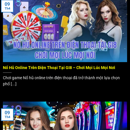
09
Th4
Nổ Hũ Online Trên Điện Thoại Tại GI8 – Chơi Mọi Lúc Mọi Nơi
Chơi game Nổ hũ online trên điện thoại đã trở thành một lựa chọn
phổ [...]
09
Th4