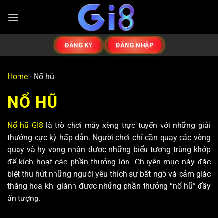
ĐĂNG KÝ
ĐĂNG NHẬP
Home
-
Nổ hũ
NỔ HŨ
Nổ hũ GI8
là trò chơi máy xèng trực tuyến với những giải
thưởng cực kỳ hấp dẫn. Người chơi chỉ cần quay các vòng
quay và hy vọng nhận được những biểu tượng trùng khớp
để kích hoạt các phần thưởng lớn. Chuyên mục này đặc
biệt thu hút những người yêu thích sự bất ngờ và cảm giác
thăng hoa khi giành được những phần thưởng “nổ hũ” đầy
ấn tượng.