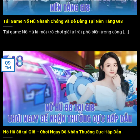
Tải Game Nổ Hũ Nhanh Chóng Và Dễ Dàng Tại Nền Tảng GI8
Tải game Nổ Hũ là một trò chơi giải trí rất phổ biến trong cộng [...]
09
Th4
Nổ Hũ 88 tại GI8 – Chơi Ngay Để Nhận Thưởng Cực Hấp Dẫn