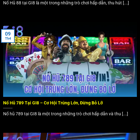
Nổ Hũ 88 tại GI8 là một trong những trò chơi hấp dẫn, thu hút [...]
09
Th4
Nổ Hũ 789 Tại GI8 – Cơ Hội Trúng Lớn, Đừng Bỏ Lỡ
Nổ hũ 789 tại GI8 là một trong những trò chơi hấp dẫn và thu [...]