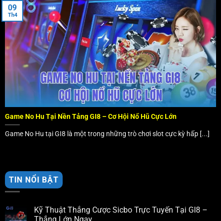
09
Th4
Game No Hu Tại Nền Tảng GI8 – Cơ Hội Nổ Hũ Cực Lớn
Game No Hu tại GI8 là một trong những trò chơi slot cực kỳ hấp [...]
TIN NỔI BẬT
Kỹ Thuật Thắng Cược Sicbo Trực Tuyến Tại GI8 –
Thắng Lớn Ngay