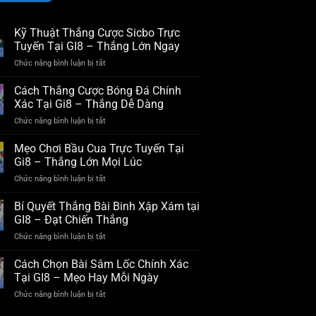
Kỹ Thuật Thắng Cược Sicbo Trực
Tuyến Tại GI8 – Thắng Lớn Ngay
Chức năng bình luận bị tắt
ở
Kỹ
Thuật
Cách Thắng Cược Bóng Đá Chính
Thắng
Xác Tại Gi8 – Thắng Dễ Dàng
Cược
Chức năng bình luận bị tắt
ở
Sicbo
Cách
Trực
Thắng
Mẹo Chơi Bầu Cua Trực Tuyến Tại
Tuyến
Cược
Tại
Gi8 – Thắng Lớn Mọi Lúc
Bóng
GI8
Chức năng bình luận bị tắt
ở
Đá
–
Mẹo
Chính
Thắng
Chơi
Bí Quyết Thắng Bài Binh Xập Xám tại
Xác
Lớn
Bầu
Tại
GI8 – Đạt Chiến Thắng
Ngay
Cua
Gi8
Chức năng bình luận bị tắt
ở
Trực
–
Bí
Tuyến
Thắng
Quyết
Cách Chọn Bài Sâm Lốc Chính Xác
Tại
Dễ
Thắng
Gi8
Tại GI8 – Mẹo Hay Mỗi Ngày
Dàng
Bài
–
Chức năng bình luận bị tắt
ở
Binh
Thắng
Cách
Xập
Lớn