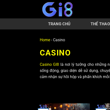
TRANG CHỦ
THỂ THA
Home
-
Casino
CASINO
Casino GI8
là nơi lý tưởng cho những ng
sống động, giao diện dễ sử dụng, chuyê
cảm nhận sự hồi hộp và phấn khích mỗi 