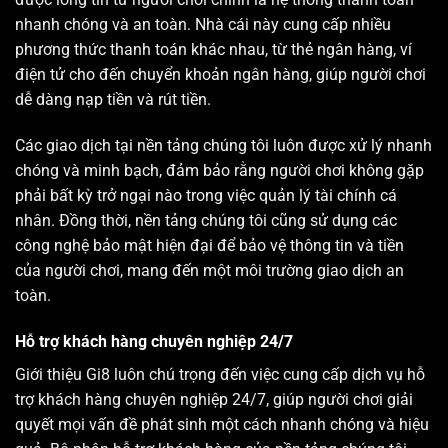
nhanh chóng và an toàn. Nhà cái này cung cấp nhiều
phương thức thanh toán khác nhau, từ thẻ ngân hàng, ví
điện tử cho đến chuyển khoản ngân hàng, giúp người chơi
dễ dàng nạp tiền và rút tiền.
Các giao dịch tại nền tảng chúng tôi luôn được xử lý nhanh
chóng và minh bạch, đảm bảo rằng người chơi không gặp
phải bất kỳ trở ngại nào trong việc quản lý tài chính cá
nhân. Đồng thời, nền tảng chúng tôi cũng sử dụng các
công nghệ bảo mật hiện đại để bảo vệ thông tin và tiền
của người chơi, mang đến một môi trường giao dịch an
toàn.
Hỗ trợ khách hàng chuyên nghiệp 24/7
Giới thiệu Gi8 luôn chú trọng đến việc cung cấp dịch vụ hỗ
trợ khách hàng chuyên nghiệp 24/7, giúp người chơi giải
quyết mọi vấn đề phát sinh một cách nhanh chóng và hiệu