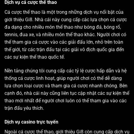
Dịch vụ cá cược thể thao
Cá cược thể thao là một trong những dịch vụ nổi bật của
giới thiệu Gi8. Nhà cái này cung cấp các lựa chọn cá cược
đa dạng cho nhiều môn thể thao như bóng đá, bóng rổ,
tennis, đua xe, và nhiều môn thể thao khác. Người chơi có
thể tham gia cá cược vào các giải đấu lớn, nhỏ trên toàn
thế giới, từ các trận đấu tại các giải vô địch quốc gia đến
các sự kiện thể thao quốc tế.
Nền tảng chúng tôi cung cấp các tỷ lệ cược hấp dẫn và hệ
thống cá cược linh hoạt, giúp người chơi có thể dễ dàng
lựa chọn loại cược và tham gia cá cược nhanh chóng. Bên
cạnh đó, nhà cái này cũng liên tục cập nhật các sự kiện thể
thao mới nhất để người chơi luôn có thể tham gia vào các
trận đấu yêu thích.
Dịch vụ casino trực tuyến
Ngoài cá cược thể thao, giới thiệu Gi8 còn cung cấp dịch vụ