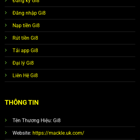
Đăng ký Gi8
Đăng nhập Gi8
Nạp tiền Gi8
Rút tiền Gi8
Tải app Gi8
Đại lý Gi8
Liên Hệ Gi8
THÔNG TIN
Tên Thương Hiệu: Gi8
Website:
https://mackle.uk.com/