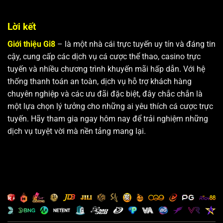
Lời kết
Giới thiệu Gi8
– là một nhà cái trực tuyến uy tín và đáng tin
cậy, cung cấp các dịch vụ cá cược thể thao, casino trực
tuyến và nhiều chương trình khuyến mãi hấp dẫn. Với hệ
thống thanh toán an toàn, dịch vụ hỗ trợ khách hàng
chuyên nghiệp và các ưu đãi đặc biệt, đây chắc chắn là
một lựa chọn lý tưởng cho những ai yêu thích cá cược trực
tuyến. Hãy tham gia ngay hôm nay để trải nghiệm những
dịch vụ tuyệt vời mà nền tảng mang lại.