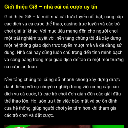
Giới thiệu Gi8 – nhà cái cá cược uy tín
Giới thiệu Gi8 – là một nhà cái trực tuyến nổi bật, cung cấp
các dịch vụ cá cược thể thao, casino trực tuyến và các trò
chơi giải trí khác. Với mục tiêu mang đến cho người chơi
một trải nghiệm tuyệt vời, nền tảng chúng tôi đã xây dựng
một hệ thống giao dịch trực tuyến mượt mà và dễ dàng sử
dụng. Nhà cái này cũng luôn chú trọng đến tính minh bạch
và công bằng trong mọi giao dịch để tạo ra một môi trường
cá cược an toàn.
Nền tảng chúng tôi cũng đã nhanh chóng xây dựng được
danh tiếng với sự chuyên nghiệp trong việc cung cấp các
dịch vụ cá cược, từ các trò chơi đơn giản đến các giải đấu
thể thao lớn. Họ luôn ưu tiên việc bảo mật và sự ổn định
của hệ thống, giúp người chơi yên tâm hơn khi tham gia
các trò chơi và đặt cược.