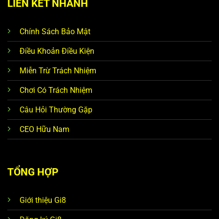
LIÊN KẾT NHANH
Chính Sách Bảo Mật
Điều Khoản Điều Kiện
Miễn Trừ Trách Nhiệm
Chơi Có Trách Nhiệm
Câu Hỏi Thường Gặp
CEO Hữu Nam
TỔNG HỢP
Giới thiệu Gi8