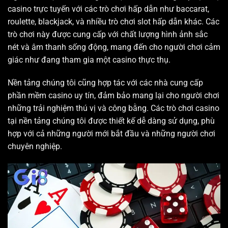
casino trực tuyến với các trò chơi hấp dẫn như baccarat,
roulette, blackjack, và nhiều trò chơi slot hấp dẫn khác. Các
trò chơi này được cung cấp với chất lượng hình ảnh sắc
nét và âm thanh sống động, mang đến cho người chơi cảm
giác như đang tham gia một casino thực thụ.
Nền tảng chúng tôi cũng hợp tác với các nhà cung cấp
phần mềm casino uy tín, đảm bảo mang lại cho người chơi
những trải nghiệm thú vị và công bằng. Các trò chơi casino
tại nền tảng chúng tôi được thiết kế dễ dàng sử dụng, phù
hợp với cả những người mới bắt đầu và những người chơi
chuyên nghiệp.